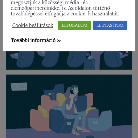
megosztjuk a közösségi média- és
elemzőpartnereinkkel is. Az oldalon történő
továbblépéssel elfogadja a cookie-k használatát.
Cookie beállítások
ELFOGADOM
ELUTASÍTOM
További információ »