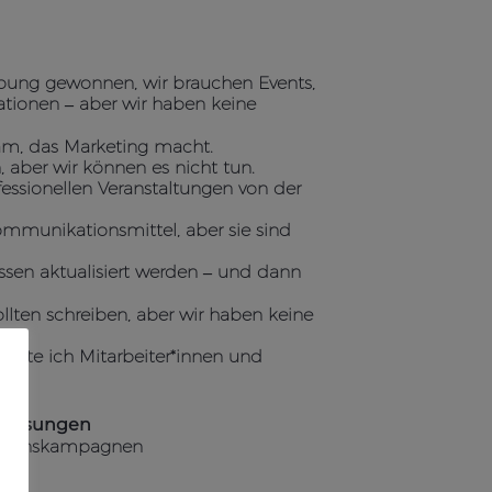
ibung gewonnen, wir brauchen Events,
ationen – aber wir haben keine
eam, das Marketing macht.
n, aber wir können es nicht tun.
essionellen Veranstaltungen von der
mmunikationsmittel, aber sie sind
ssen aktualisiert werden – und dann
ollten schreiben, aber wir haben keine
llte ich Mitarbeiter*innen und
slösungen
tionskampagnen
ngen