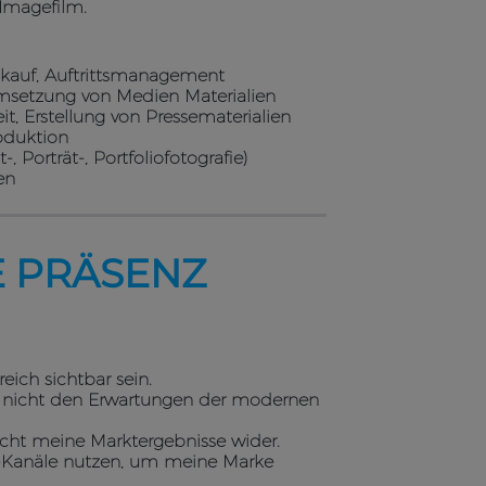
Imagefilm.
nkauf, Auftrittsmanagement
 Umsetzung von Medien Materialien
it, Erstellung von Pressematerialien
oduktion
-, Porträt-, Portfoliofotografie)
en
 PRÄSENZ
eich sichtbar sein.
t nicht den Erwartungen der modernen
icht meine Marktergebnisse wider.
a-Kanäle nutzen, um meine Marke