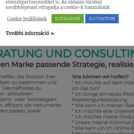
elemzőpartnereinkkel is. Az oldalon történő
* Organisation von Veransta
továbblépéssel elfogadja a cookie-k használatát.
* Verbreitung von inländis
* Werbegeschenke
Cookie beállítások
ELFOGADOM
ELUTASÍTOM
* Kreative Imageträger
* Druckdienstleistungen
További információ »
RATUNG UND CONSULTI
den Marke passende Strategie, realisi
elfen, die Position Ihrer
Wie können wir helfen?
erbern zu bestimmen und
* Ich möchte auf dem inter
r Geschäftsidee zu
ich das tun?
n, artikulieren
* Ich bringe ein neues Pro
mt- oder Teilstrategien,
Marketingunterstützung.
 effizient die Instrumente
* Wie kann ich meinen Bek
elen passen, sowie
* Ich möchte eine Untern
* Ich möchte meine Produk
* Unsere interne Kommunikat
* Wie kann ich im Online-Be
* Wir würden unsere Marke