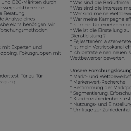
 und B2C-Märkten durch
* Was sind die Bedürfniss
Schwerpunktbereiche
* Was sind die Interesse me
he Beratung,
* Wer sind meine Wettbewe
e Analyse eines
* War meine Kampagne effe
bereichs benötigen, wir
* Ist mein Unternehmen b
 Forschungsmethoden.
* Wie ist die Einstellung
Dienstleistung ?
* Fejleszteném a szervezete
* Ist mein Vertriebskanal eff
ws mit Experten und
* Ich betrete einen neue
hopping, Fokusgruppen mit
Wettbewerber bewerten.
Unsere Forschungslösun
ndorttest, Tür-zu-Tür-
* Markt- und Wettbewerbs
fragung
* Markenwert-Recherche
* Bestimmung der Marktpo
* Segmentierung, Erforsc
* Kundenzufriedenheitstest
* Nutzungs- und Einstellu
* Umfrage zur Zufriedenhe