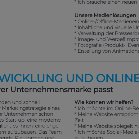
* Ich brauche einen neuen 
Unsere Medienlösungen
* Online-/Offline-Medienei
* Inhaltliche und visuelle
* Verwaltung der Pressearbe
* Image- und Werbefilmpr
* Fotografie (Produkt-, Event
* Erstellung von Animation
WICKLUNG UND ONLINE
Ihrer Unternehmensmarke passt
lnden und schnell
Wie können wir helfen?
 Marketingstrategie eines
* Ich möchte im Online-Ber
Ihr Unternehmen schon
* Meine Website entsprich
des Start-up, eine moderne
Zeit.
licht es Ihnen, eine enge
* Meine Website spiegelt n
ern aufzubauen. Das Team
* Ich möchte Social-Medi
Trends, Plattformen und
aufzubauen.