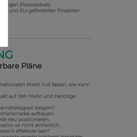
ltungen (Pressearbeit)
chen und EU-geförderten Projekten
NG
erbare Pläne
nationalen Markt Fuß fassen, wie kann
dukt auf den Markt und benötige
anntheitsgrad steigern?
ehmensmarke aufbauen.
te neu positionieren.
ion ist nicht einheitlich.
reich effektiver sein?
tinginstrumente kohärent einsetzen.