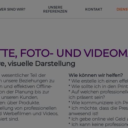
UNSERE
WER SIND WIR?
KONTAKT
DIENS
REFERENZEN
TE, FOTO- UND VIDEOM
 visuelle Darstellung
wesentlicher Teil der
Wie können wir helfen?
n unsere Beziehungen zu
* Wie erstelle ich einen ef
 und effektiven Offline-
* Wie sollte ich in den Pri
von der Planung bis zur
* Auf welchen professionell
n unseren Kunden,
ich präsent sein?
len: über Produkte,
* Wie kommuniziere ich Pr
tellung von professionellen
* Ich möchte, dass die Pre
nd Werbefilmen und Videos,
anwesend ist!
ert sind.
* Ich gebe online viel Geld a
* Ich kann keine profession