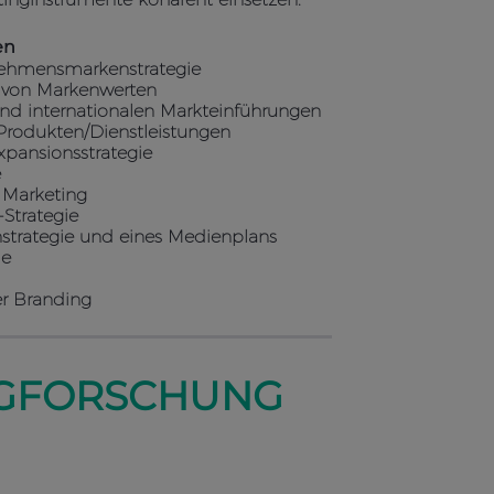
en
nehmensmarkenstrategie
n von Markenwerten
und internationalen Markteinführungen
 Produkten/Dienstleistungen
xpansionsstrategie
e
s Marketing
-Strategie
nstrategie und eines Medienplans
ie
r Branding
NGFORSCHUNG