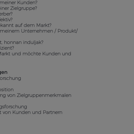
e meiner Kunden?
iner Zielgruppe?
rber?
ktiv?
ekannt auf dem Markt?
 zu meinem Unternehmen / Produkt/
t, honnan induljak?
izient?
n Markt und möchte Kunden und
gen
forschung
sition
hung von Zielgruppenmerkmalen
ngsforschung
it von Kunden und Partnern