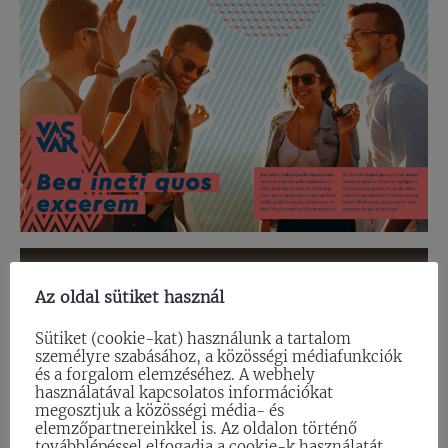
Az oldal sütiket használ
Sütiket (cookie-kat) használunk a tartalom
személyre szabásához, a közösségi médiafunkciók
és a forgalom elemzéséhez. A webhely
használatával kapcsolatos információkat
megosztjuk a közösségi média- és
elemzőpartnereinkkel is. Az oldalon történő
továbblépéssel elfogadja a cookie-k használatát.