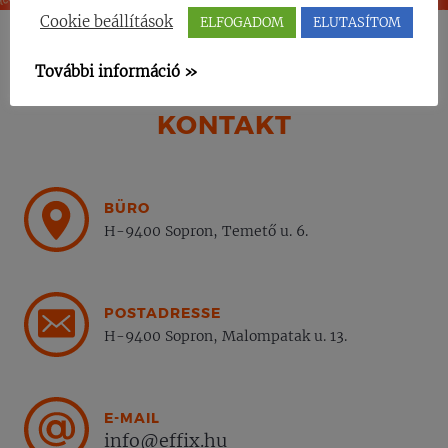
Cookie beállítások
ELFOGADOM
ELUTASÍTOM
További információ »
KONTAKT
BÜRO
H-9400 Sopron, Temető u. 6.
POSTADRESSE
H-9400 Sopron, Malompatak u. 13.
E-MAIL
info@effix.hu