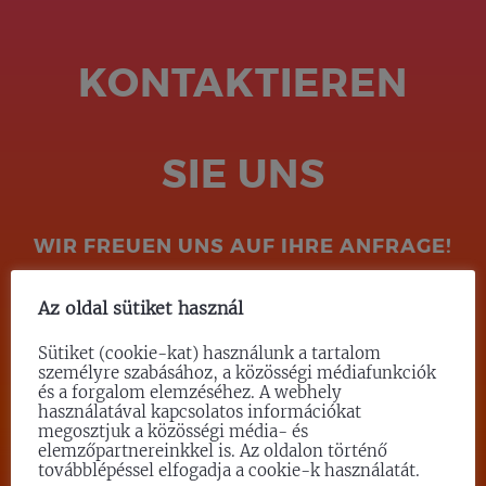
KONTAKTIEREN
SIE UNS
WIR FREUEN UNS AUF IHRE ANFRAGE!
Az oldal sütiket használ
SCREIBEN SIE UNS!
Sütiket (cookie-kat) használunk a tartalom
személyre szabásához, a közösségi médiafunkciók
és a forgalom elemzéséhez. A webhely
használatával kapcsolatos információkat
megosztjuk a közösségi média- és
elemzőpartnereinkkel is. Az oldalon történő
továbblépéssel elfogadja a cookie-k használatát.