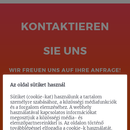
KONTAKTIEREN
SIE UNS
WIR FREUEN UNS AUF IHRE ANFRAGE!
Az oldal sütiket használ
SCREIBEN SIE UNS!
Sütiket (cookie-kat) használunk a tartalom
személyre szabásához, a közösségi médiafunkciók
és a forgalom elemzéséhez. A webhely
használatával kapcsolatos információkat
megosztjuk a közösségi média- és
elemzőpartnereinkkel is. Az oldalon történő
továbblépéssel elfogadja a cookie-k használatát.