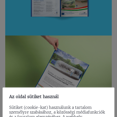
Az oldal sütiket használ
Sütiket (cookie-kat) használunk a tartalom
személyre szabásához, a közösségi médiafunkciók
és a forgalom elemzéséhez. A webhely