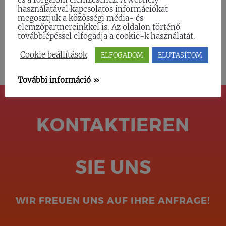
használatával kapcsolatos információkat
megosztjuk a közösségi média- és
elemzőpartnereinkkel is. Az oldalon történő
továbblépéssel elfogadja a cookie-k használatát.
Cookie beállítások
ELFOGADOM
ELUTASÍTOM
További információ »
KONTAKTIEREN
SIE UNS
WIR FREUEN UNS AUF IHRE ANFRAGE!